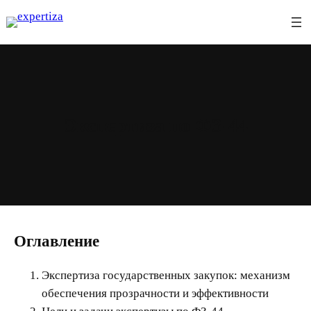
Перейти
к
содержимому
Экспертиза по ФЗ-44
Оглавление
Экспертиза государственных закупок: механизм
обеспечения прозрачности и эффективности