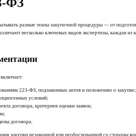
3-ФЗ
атывать разные этапы закупочной процедуры — от подготов
 различают несколько ключевых видов экспертизы, каждая из
ументации
 включает:
ованиям 223-ФЗ, подзаконных актов и положению о закупке;
упциогенных условий;
оекта договора, критериев оценки заявок;
ии;
цены договора.
ания закупки незаконной или необоснованной со стороны к