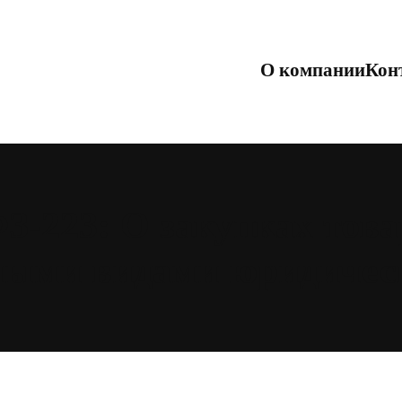
О компании
Кон
З-223: О закупках товар
ными видами юридичес