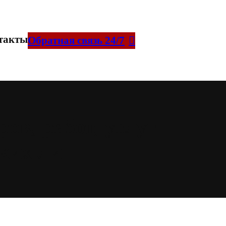
такты
Обратная связь 24/7
ов, работ, услуг
ких лиц