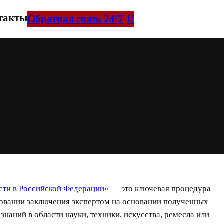
такты
Обратная связь 24/7
нной судебно-
в РФ
сти в Российской Федерации»
— это ключевая процедура
ровании заключения экспертом на основании полученных
наний в области науки, техники, искусства, ремесла или