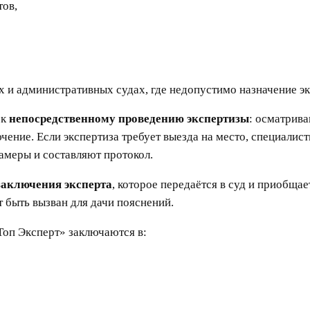
тов,
х и административных судах, где недопустимо назначение э
 к
непосредственному проведению экспертизы
: осматрив
чение. Если экспертиза требует выезда на место, специал
амеры и составляют протокол.
заключения эксперта
, которое передаётся в суд и приобща
т быть вызван для дачи пояснений.
оп Эксперт» заключаются в: