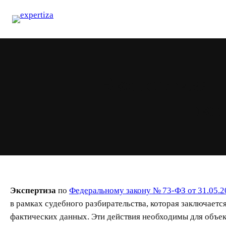
Перейти
к
содержимому
Экспертиза п
экс
Экспертиза
по
Федеральному закону № 73-ФЗ от 31.05.2
в рамках судебного разбирательства, которая заключае
фактических данных. Эти действия необходимы для объект