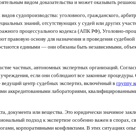
оятельным видом доказательства и может оказывать решающе
 видов судопроизводства: уголовного, гражданского, арби
пециальных знаний, отсутствующих у судей или других участ
ражного процессуального кодекса (АПК РФ), Уголовно-проц
т правовую основу для назначения и проведения судебной 
м остаются едиными — они обязаны быть независимыми, объе
астие частных, автономных экспертных организаций. Согла
е учреждения, если они соблюдают все законные процедуры.
ведущий центр судебных экспертиз, включённый в
группу 
ыми аккредитованными лабораториями, квалифицированными
кта, документа или вещества. Это юридически значимое закл
иональный подход к экспертизе особенно важен в спорах, 
огами, корпоративными конфликтами. В этих ситуациях опыт