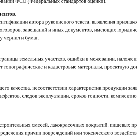
ований ФСО (Федеральных стандартов оценки).
ментов.
нтификации автора рукописного текста, выявления признаков
договоров, завещаний и иных документов, имеющих юридиче
у чернил и бумаг.
 границы земельных участков, ошибки в межевании, наложени
т топографические и кадастровые материалы, проектную док
щего качества, несоответствии характеристик продукции зая
дефектов, следов эксплуатации, сроков годности, комплектно
строительных смесей, лакокрасочных покрытий, пищевых про
пределения причин повреждений или токсического воздейств