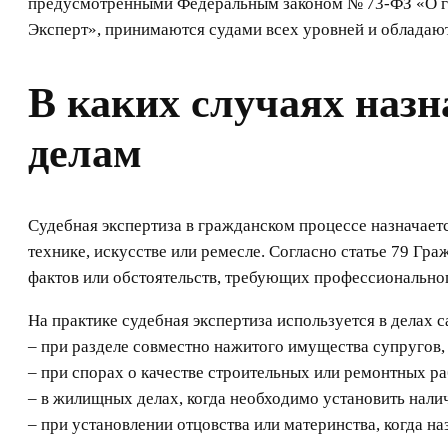
предусмотренными Федеральным законом № 73-ФЗ «О го
Эксперт», принимаются судами всех уровней и обладаю
В каких случаях назн
делам
Судебная экспертиза в гражданском процессе назначаетс
технике, искусстве или ремесле. Согласно статье 79 Гр
фактов или обстоятельств, требующих профессиональног
На практике судебная экспертиза используется в делах 
– при разделе совместно нажитого имущества супругов,
– при спорах о качестве строительных или ремонтных ра
– в жилищных делах, когда необходимо установить нали
– при установлении отцовства или материнства, когда на