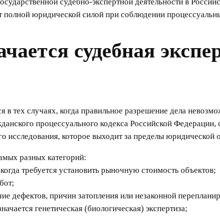
сударственной судебно-экспертной деятельности в Россий
т полной юридической силой при соблюдении процессуальн
ачается судебная экспе
я в тех случаях, когда правильное разрешение дела невозмо
ажданского процессуального кодекса Российской Федерации, 
о исследования, которое выходит за пределы юридической о
самых разных категорий:
 когда требуется установить рыночную стоимость объектов;
бот;
чие дефектов, причин затопления или незаконной переплани
значается генетическая (биологическая) экспертиза;