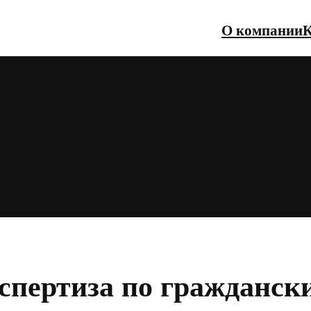
О компании
К
 ФЗ-138 Гражданский 
кодекс
кспертиза по гражданск