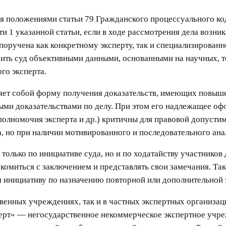
ся положениями статьи 79 Гражданского процессуального к
ти 1 указанной статьи, если в ходе рассмотрения дела возн
поручена как конкретному эксперту, так и специализирован
чить суд объективными данными, основанными на научных, т
го эксперта.
ляет собой форму получения доказательств, имеющих повы
ыми доказательствами по делу. При этом его надлежащее оф
 полномочия эксперта и др.) критичны для правовой допусти
а, но при наличии мотивированного и последовательного ан
 только по инициативе суда, но и по ходатайству участнико
акомиться с заключением и представлять свои замечания. Так
 инициативу по назначению повторной или дополнительной 
твенных учреждениях, так и в частных экспертных организа
перт» — негосударственное некоммерческое экспертное учр