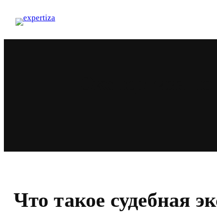
Перейти
к
содержимому
Экспертиза по
Что такое судебная э