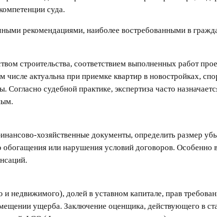
компетенции суда.
учными рекомендациями, наиболее востребованными в гражд
ством строительства, соответствием выполненных работ пр
м числе актуальна при приемке квартир в новостройках, спо
. Согласно судебной практике, экспертиза часто назначаетс
ным.
финансово-хозяйственные документы, определить размер убыт
го обогащения или нарушения условий договоров. Особенно 
енсаций.
 недвижимого), долей в уставном капитале, прав требовани
мещении ущерба. Заключение оценщика, действующего в ста