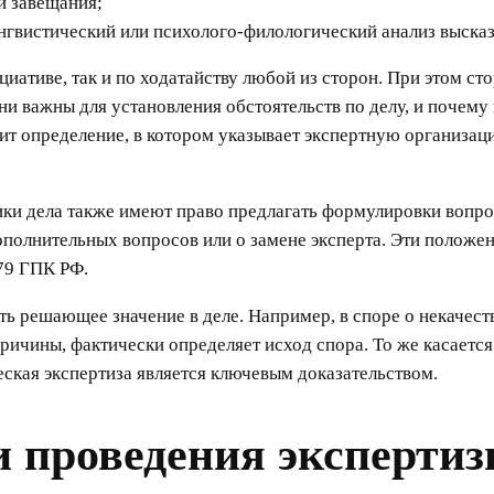
и завещания;
 лингвистический или психолого-филологический анализ выска
иативе, так и по ходатайству любой из сторон. При этом сто
и важны для установления обстоятельств по делу, и почему
осит определение, в котором указывает экспертную организа
ики дела также имеют право предлагать формулировки вопро
дополнительных вопросов или о замене эксперта. Эти положе
 79 ГПК РФ.
ть решающее значение в деле. Например, в споре о некачес
ичины, фактически определяет исход спора. То же касается
ская экспертиза является ключевым доказательством.
и проведения эксперти