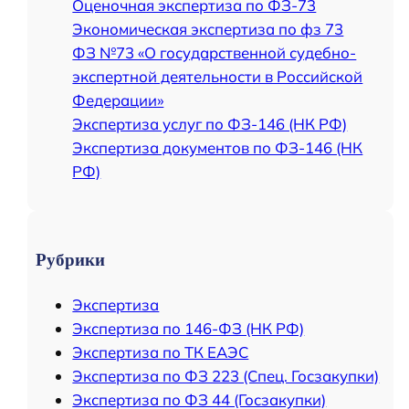
Оценочная экспертиза по ФЗ-73
h
Экономическая экспертиза по фз 73
ФЗ №73 «О государственной судебно-
экспертной деятельности в Российской
Федерации»
Экспертиза услуг по ФЗ-146 (НК РФ)
Экспертиза документов по ФЗ-146 (НК
РФ)
Рубрики
Экспертиза
Экспертиза по 146-ФЗ (НК РФ)
Экспертиза по ТК ЕАЭС
Экспертиза по ФЗ 223 (Спец. Госзакупки)
Экспертиза по ФЗ 44 (Госзакупки)