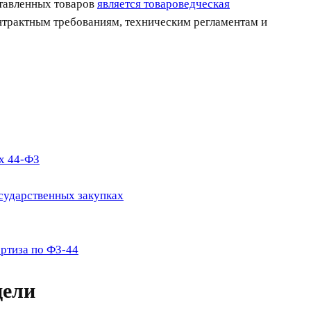
ставленных товаров
является товароведческая
онтрактным требованиям, техническим регламентам и
ах 44-ФЗ
осударственных закупках
ертиза по ФЗ-44
цели