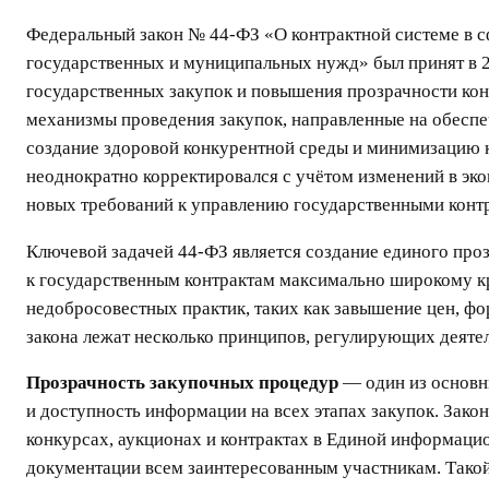
Федеральный закон № 44-ФЗ «О контрактной системе в сф
государственных и муниципальных нужд» был принят в 
государственных закупок и повышения прозрачности кон
механизмы проведения закупок, направленные на обесп
создание здоровой конкурентной среды и минимизацию к
неоднократно корректировался с учётом изменений в эк
новых требований к управлению государственными конт
Ключевой задачей 44-ФЗ является создание единого про
к государственным контрактам максимально широкому кр
недобросовестных практик, таких как завышение цен, ф
закона лежат несколько принципов, регулирующих деятел
Прозрачность закупочных процедур
— один из основн
и доступность информации на всех этапах закупок. Закон
конкурсах, аукционах и контрактах в Единой информацио
документации всем заинтересованным участникам. Тако