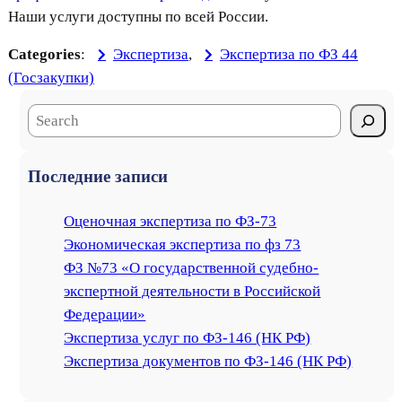
Наши услуги доступны по всей России.
Categories
:
Экспертиза
, 
Экспертиза по ФЗ 44
(Госзакупки)
S
e
a
Последние записи
r
c
Оценочная экспертиза по ФЗ-73
h
Экономическая экспертиза по фз 73
ФЗ №73 «О государственной судебно-
экспертной деятельности в Российской
Федерации»
Экспертиза услуг по ФЗ-146 (НК РФ)
Экспертиза документов по ФЗ-146 (НК РФ)